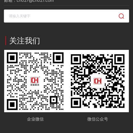
邮箱：ch027@ch027.com
清空记录
|
关注我们
企业微信
微信公众号