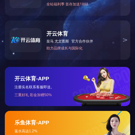
|
登录入口
24小时服务热线：400-027-8558
销售热线：19945005587
邮箱：ch027@ch027.com
清空记录
|
关注我们