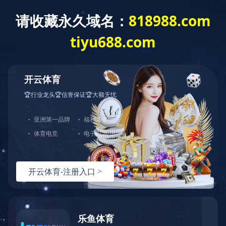
取消
取消
首页
历史记录
清空记录
分享到
产品中心
新浪微博
微信
案例展示
激光打标系列
百度贴吧
服务支持
激光切割系列
行业解决方案
光纤激光打标机
豆瓣
案例展示
QQ好友
Products center
关于创恒
激光焊接系列
客户案例
紫外线激光打标机
精密激光切割机
汽车行业激光智能解决方案
行业解决方案
客户案例
新闻中心
激光智能生产线
创客说
走进创恒
CO2激光打标机
大幅激光切割机
新利·体育(中国)官方网站CX-CE-1500手持焊接机_激
轨道交通行业激光智能加工解决方案
创客说
登录入口
激光清洗系列
科技创恒
公司新闻
在线飞行激光打标机
管材激光切割机
新利·体育(中国)官方网站机械手臂激光焊接机
新能源电机定子铁芯激光焊接产线
水泵风机行业
激光加工服务
加入创恒
展会活动
CX-3D系列激光打标机
电机定转子铁芯单工位激光焊接机
新能源电机转子铁芯自动检测压铆产线
新利·体育(中国)官方网站清洗机
眼镜行业