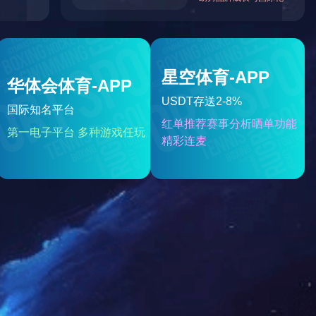
设项目名单。新利·体育(中国)官方网站旗下核心子公司——无锡创
化产线工程技术研究中心”成功获批立项！这标志着公司在新能源汽车
认可！
”中小企业榜单！
2025-05-12
企业名单》，武汉新利·体育(中国)官方网站智能装备有限公司凭借卓
”企业行列！这是继多项技术突破后，新利·体育(中国)官方网站斩