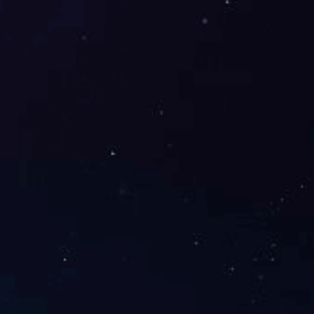
4年湖北省科创“新物种”瞪羚企业
2025-02-14
育(中国)官方网站智能装备有限公司凭借创新能力、高速成长态势及行业
发展潜力的高度认可，更彰显了企业在激光智能装备领域的先头地位。