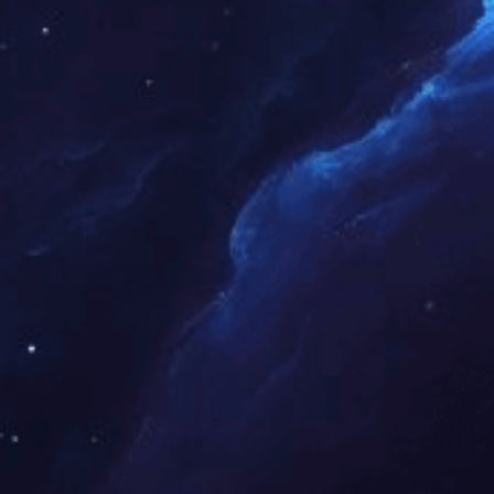
无锡创拓首批股权激励签约仪式圆满落幕！与奋斗者共享未来
近日，无锡创拓以一场庄重而温暖的仪式，为首批股权激励对象颁发“合
仅是对奋斗者的致敬，更是向外界传递企业“与员工共成长，与伙伴共发
信每一位员工的努力都应被看见、被尊重、被激励。本次股权激励签约仪
公司新闻
喜报 | 新利·体育(中国)官方网站数字化电驱产线研发团队获评
在科技与创新的浪潮中，总有一群人用智慧与汗水书写担当。新利·体育
2024年度“红色岗位”优秀团队称号，这份荣誉是奋斗的勋章，更是新
公司新闻