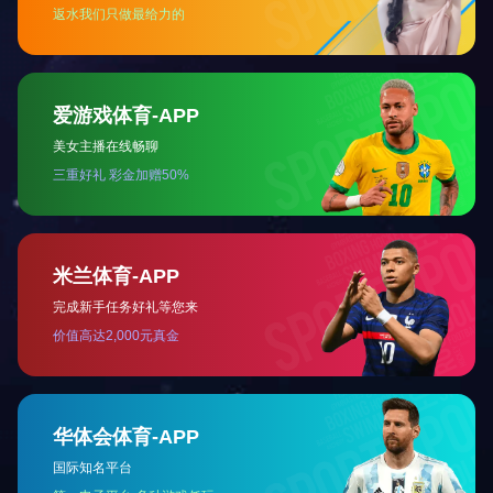
|
关注我们
企业微信
微信公众号
|
导航链接入口