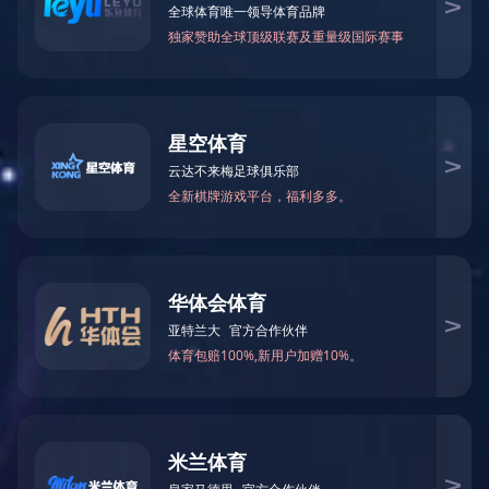
5月8日，湖北省经济和信息化厅正式发布《湖北省第
行业动态
EM-Smart 系列
新利·体育(中国)官方网站双头双工位铁芯激光焊接机
电机定转子铁芯快速打样加工服务
水暖洁具行业
七批专精特新中小企业名单》，武汉新利·体育(中国)官方
网站智能装备有限公司凭借卓越的技术创新能力、精细化
新能源电机定转子铁芯激光焊接机
厨具五金行业
管理和行业领先优势，成功跻身省级“专精特新”企业行
列！这是继多项技术突破后，新利·体育(中国)官方网站斩
新利·体育(中国)官方网站阀芯焊接工作站
包装赋码及标机
获的又一重要殊荣！
新能源汽车零配件激光焊接机
礼品定制
家电行业
模具制造行业中激光加工设备解决方案
低压电气行业