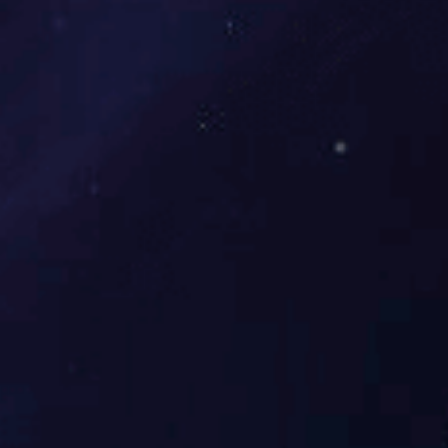
入选“专精特新”企业名单后，新利·体育(中国)官方网站
计划进一步扩大产能，投资建设智能化生产基地。同时，
企业将深化与高校、科研院所的合作，聚焦新能源电驱行
业激光应用、复合加工等前沿技术，推动激光装备向更高
精度、更广应用场景升级。这一战略布局，将助力中国激
光产业突破国际技术壁垒，抢占全球价值链高端。