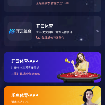
汽车制造、航空航天、3C电子等高附加值领域。通过自主
研发的智能控制系统与模块化设计，企业攻克了传统激光
设备效率低、能耗高的行业痛点，为客户提供“一站式”智
能制造解决方案。目前，公司已获得100余项核心专利，
并与多家龙头企业建立长期战略合作。
技术突破的背后，是新利·体育(中国)官方网站对研发
创新的持续投入。企业每年投入大量资金用于技术攻关，
并组建了由博士领衔的研发团队。以“
激光+AI+MES
”为切
入点，公司开发的智能诊断系统可实时监测设备运行状
态，故障预警准确率达95%以上。这一技术不仅提升了设
备使用寿命，更大幅降低客户运维成本，成为其赢得市场
的关键“杀手锏”。