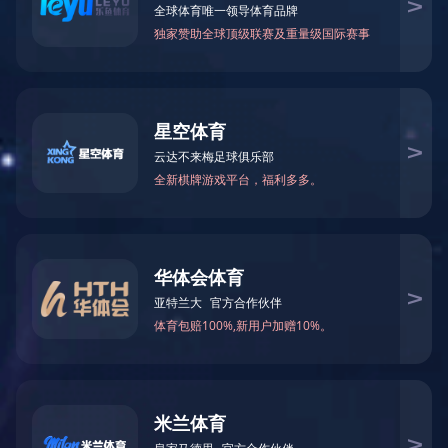
行业动态
EM-Smart 系列
新利·体育(中国)官方网站双头双工位铁芯激光焊接机
电机定转子铁芯快速打样加工服务
水暖洁具行业
1
/
1
新能源电机定转子铁芯激光焊接机
厨具五金行业
眼镜行业一站式激光加工解决方案
新利·体育(中国)官方网站阀芯焊接工作站
包装赋码及标机
随着全球近视率攀升至6亿人次，眼镜行业迎来高速发展的同时，也
新能源汽车零配件激光焊接机
礼品定制
面临个性化需求激增、生产效率不足、成本控制难等痛点。新利·体
育(中国)官方网站凭借20余年激光技术积累，针对眼镜制造全流程
推出**“激光切割+焊接+打标”一站式解决方案**，以高精度、高效
家电行业
率、低成本的创新技术助力企业突破瓶颈，抢占市场先机。
模具制造行业中激光加工设备解决方案
2025-04-10 10:25:01
参数
日期：
低压电气行业