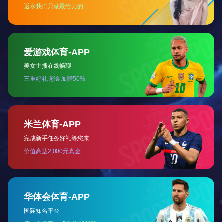
Related to recommend
新利·体育(中国)官方网站阀芯
新能源汽车零配件激光焊接机
焊接工作站