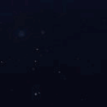
企业微信
微信公众号
|
导航链接入口
产品中心
服务范围
新闻中心
案例展示
关于我们
登录入口
鄂公网安备42018502007872号
©2025 武汉创恒世纪激光科技有限公司 版权所有
鄂ICP备2022002743号-1