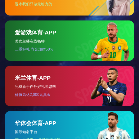
新利·体育(中国)官方网站光纤
飞行激光打标机
激光打标机
|
关于我们
专注于为各行各业提供全系统激光加工设备及自动化产线的解决方
案，拥有超15000+㎡大型现代化的生产基地
武汉总部：湖北省武汉市东湖高新技术开发区光谷三路777号综
合保税区一号标准厂房1层