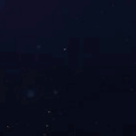
企业微信
微信公众号
|
导航链接入口
产品中心
服务范围
新闻中心
案例展示
关于我们
登录入口