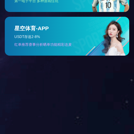
无锡工厂：江苏省无锡市江阴市临港科创园23-1
友情链接
：
Em-Smart官网
|
登录入口
24小时服务热线：400-027-8558
销售热线：19945005587
邮箱：ch027@ch027.com
清空记录
|
关注我们