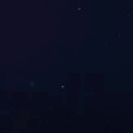
新利·体育(中国)官方网站阀芯
新能源汽车零配件激光焊接机
焊接工作站
新利·体育(中国)官方网站光纤
飞行激光打标机
激光打标机
|
关于我们