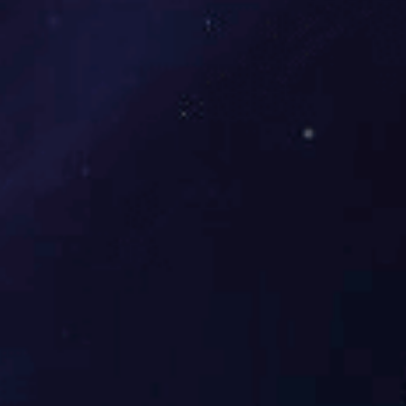
四、规格参数
五、展示样品
六、视频中心
相关推荐
Related to recommend