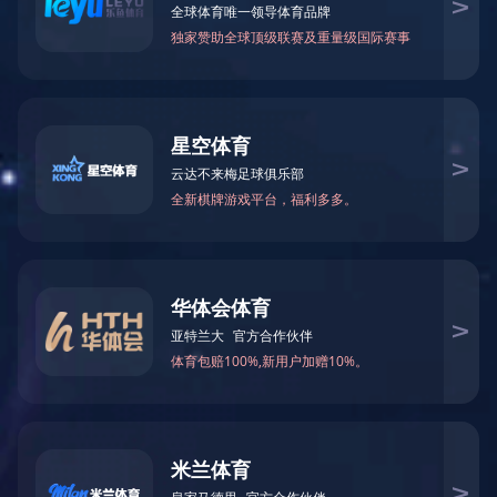
1
/
1
行业动态
EM-Smart 系列
新利·体育(中国)官方网站双头双工位铁芯激光焊接机
电机定转子铁芯快速打样加工服务
水暖洁具行业
CX-3D系列激光打标机
新能源电机定转子铁芯激光焊接机
厨具五金行业
CX-3D系列激光打标机是新利·体育(中国)官方网站主营产品之一，
新利·体育(中国)官方网站阀芯焊接工作站
包装赋码及标机
多年来始终专注于为各行各业提供全系统激光加工设备及自动化产
线的解决方案。与国内多家科研院所合作，不断推出新产品，了解
详情请联系400-027-8558。
新能源汽车零配件激光焊接机
礼品定制
家电行业
产品详情
模具制造行业中激光加工设备解决方案
一、产品名称：
CX-3D系列激光打标机
低压电气行业