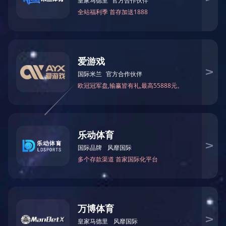
二、产品介绍
【各形状雕刻】三轴控制可实现自动控制调焦，在各种阶梯、凹凸
面可实现无差别打标。
【加工范围更广】在标准打标范围的前提下，Z轴可实现40mm的可
变焦打标，范围更大。
【打标精度更高】三轴打标可任意改变激光打标的焦点，消除传统F
镜头特性导致的区域变形、失真、光斑偏差。
三、产品特点