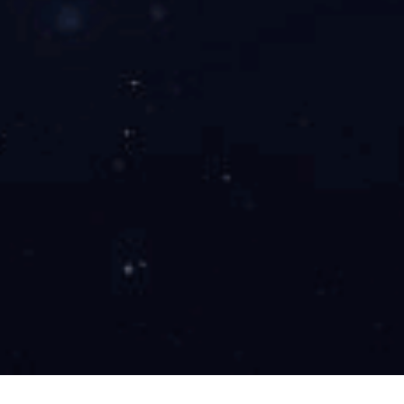
专注于为各行各业提供全系统激光加工设备及自动化产线的解决方
案，拥有超15000+㎡大型现代化的生产基地
武汉总部：湖北省武汉市东湖高新技术开发区光谷三路777号综
合保税区一号标准厂房1层
无锡工厂：江苏省无锡市江阴市临港科创园23-1
友情链接
：
Em-Smart官网
|
登录入口
24小时服务热线：400-027-8558
销售热线：19945005587
邮箱：ch027@ch027.com